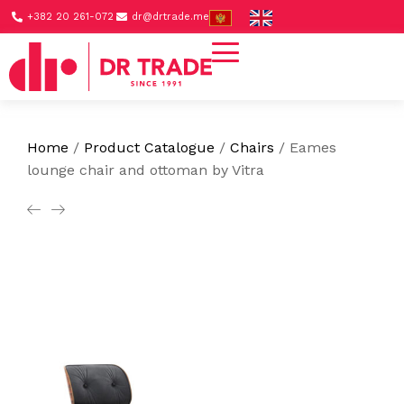
+382 20 261-072
dr@drtrade.me
Home
/
Product Catalogue
/
Chairs
/
Eames
lounge chair and ottoman by Vitra