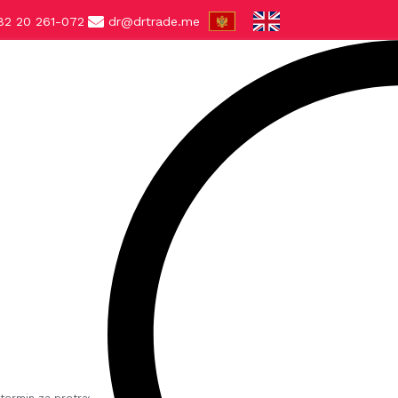
82 20 261-072
dr@drtrade.me