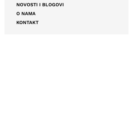
NOVOSTI I BLOGOVI
O NAMA
KONTAKT
KANCELARIJSKE STOLICE / RADNE
STOLICE – CRNA GORA 2022/23
KANCELARIJSKI STOLOVI / RADNI
STOLOVI – CRNA GORA 2022/23
#1 KANCELARIJSKA OPREMA – ORMARI,
PREGRADE, METALNI NAMJEŠTAJ
VITRA, HERMAN MILLER, FREZZA – DR
TRADE, CRNA GORA
© DR Trade d.o.o. 2024
by
AbakusWeb