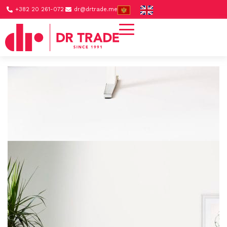
+382 20 261-072
dr@drtrade.me