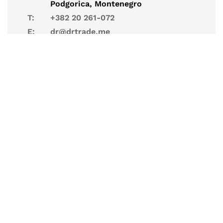
Podgorica, Montenegro
T:
+382 20 261-072
E:
dr@drtrade.me
NASLOVNA
PROJEKTI
KANCELARIJSKI NAMJEŠTAJ
NOVOSTI I BLOGOVI
O NAMA
KONTAKT
KANCELARIJSKE STOLICE / RADNE
STOLICE – CRNA GORA 2022/23
KANCELARIJSKI STOLOVI / RADNI
STOLOVI – CRNA GORA 2022/23