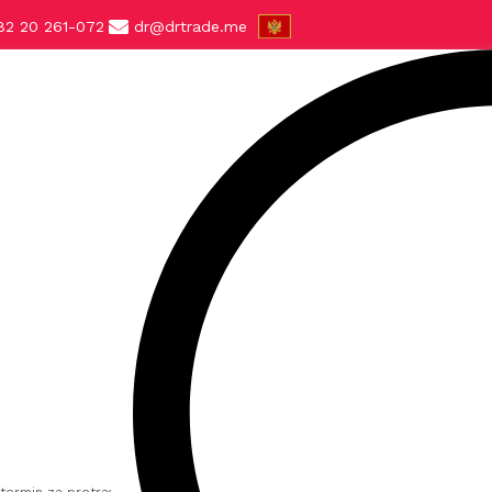
82 20 261-072
dr@drtrade.me