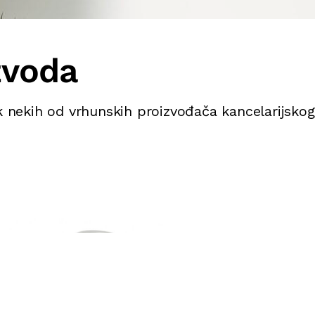
zvoda
k nekih od vrhunskih proizvođača kancelarijsko