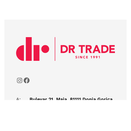
A:
Bulevar 21. Maja, 81111 Donja Gorica,
Podgorica, Montenegro
T:
+382 20 261-072
E:
dr@drtrade.me