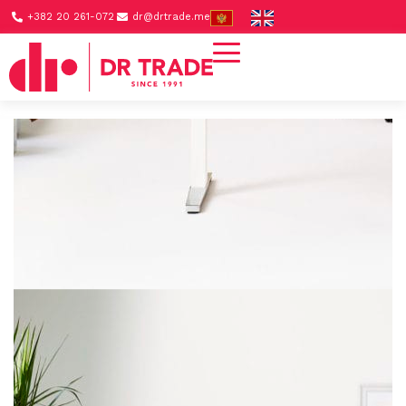
+382 20 261-072
dr@drtrade.me