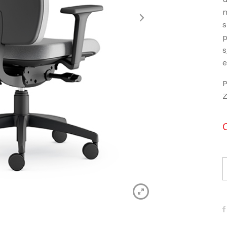
n
s
p
s
e
P
Z