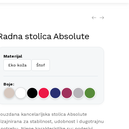
Radna stolica Absolute
Materijal
Eko koža
Štof
Boje:
ouzdana kancelarijska stolica Absolute
izajnirana za stabilnost, udobnost i dugotrajnu
potrebu. Njene karakteristike su: podesivi