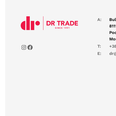
A:
Bul
811
Pod
Mo
T:
+38
E:
dr