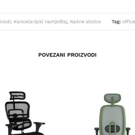
zvodi
,
Kancelarijski namještaj
,
Radne stolice
Tag:
offic
POVEZANI PROIZVODI