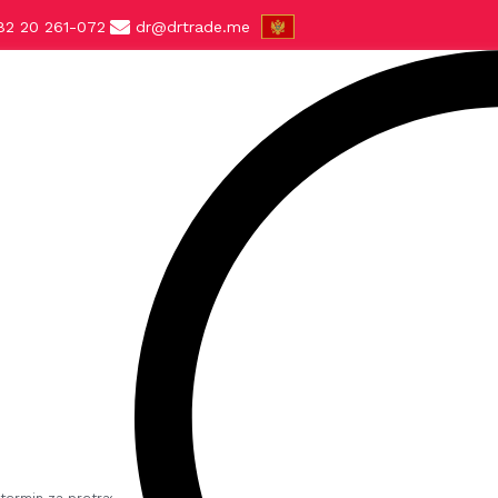
82 20 261-072
dr@drtrade.me