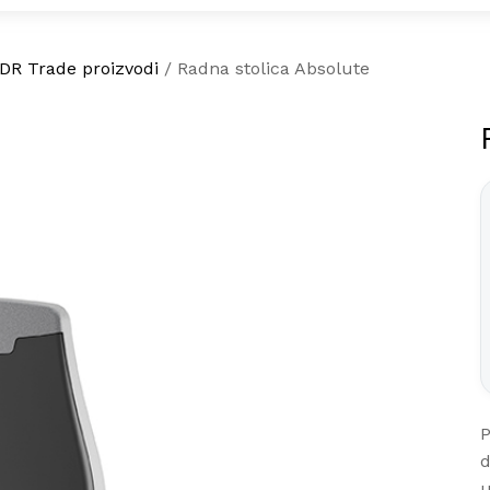
DR Trade proizvodi
/
Radna stolica Absolute
P
d
u