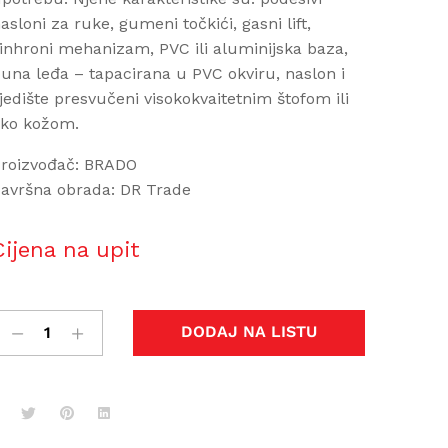
asloni za ruke, gumeni točkići, gasni lift,
inhroni mehanizam, PVC ili aluminijska baza,
una leđa – tapacirana u PVC okviru, naslon i
jedište presvučeni visokokvaitetnim štofom ili
ko kožom.
roizvođač: BRADO
avršna obrada: DR Trade
Cijena na upit
DODAJ NA LISTU