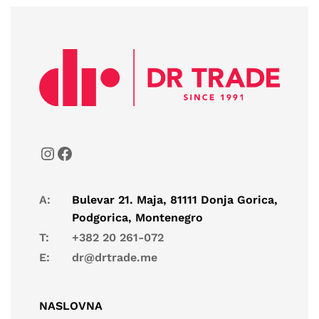
A:
Bulevar 21. Maja, 81111 Donja Gorica,
Podgorica, Montenegro
T:
+382 20 261-072
E:
dr@drtrade.me
NASLOVNA