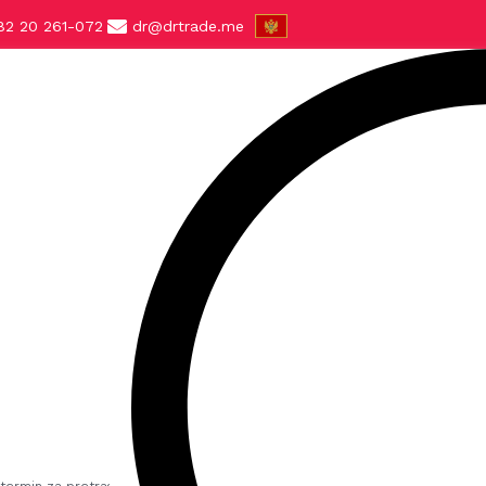
82 20 261-072
dr@drtrade.me