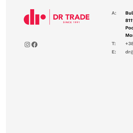
A:
Bul
811
Pod
Mo
T:
+38
E:
dr