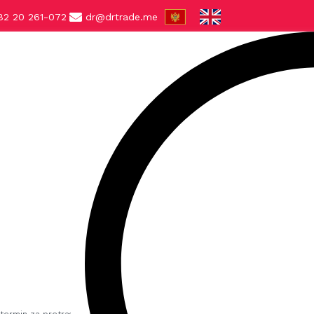
82 20 261-072
dr@drtrade.me