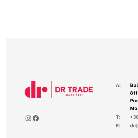
A:
Bul
811
Pod
Mo
T:
+38
E:
dr