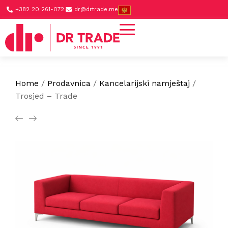
+382 20 261-072
dr@drtrade.me
Home
/
Prodavnica
/
Kancelarijski namještaj
/
Trosjed – Trade