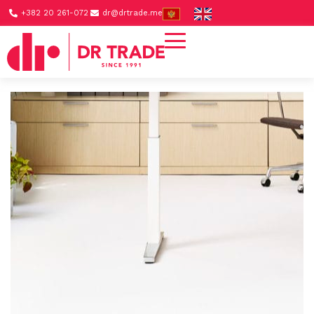
+382 20 261-072
dr@drtrade.me