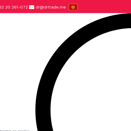
82 20 261-072
dr@drtrade.me