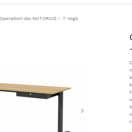
Operativni sto NOTORIUS – T noge
O
n
k
k
f
o
t
I
r