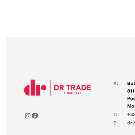
A:
Bul
811
Pod
Mo
T:
+38
E:
dr