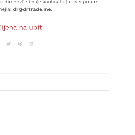
a dimenzije i boje kontaktirajte nas putem
ejla:
dr@drtrade.me.
Cijena na upit