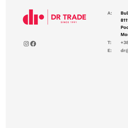
A:
Bul
811
Pod
Mo
T:
+38
E:
dr