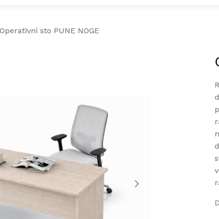
Operativni sto PUNE NOGE
R
d
p
r
m
d
s
v
r
D