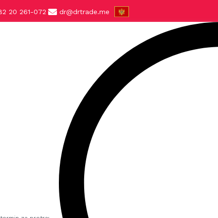
82 20 261-072
dr@drtrade.me